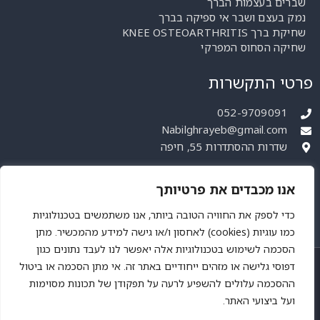
שברים בעצמות הברך
נמק בעצם ושבר אי ספיקה בברך
שחיקת ברך KNEE OSTEOARTHRITIS
שחיקה הסחוס המפרקי
פרטי התקשרות
052-9709091
Nabilghrayeb@gmail.com
שדרות ההסתדרות 55, חיפה
הצהרת נגישות
אנו מכבדים את פרטיותך
מדיניות פרטיות
כדי לספק את החוויה הטובה ביותר, אנו משתמשים בטכנולוגיות
כמו עוגיות (cookies) לאחסון ו/או גישה למידע מהמכשיר. מתן
הסכמה לשימוש בטכנולוגיות אלה יאפשר לנו לעבד נתונים כגון
דפוסי גלישה או מזהים ייחודיים באתר זה. אי מתן הסכמה או ביטול
Powered & Designed by Medical Online
ההסכמה עלולים להשפיע לרעה על תפקודן של תכונות מסוימות
© 2024 All rights reserved
ועל ביצועי האתר.